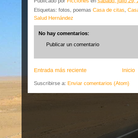
Publicado por
Ficciones
en
sábado, julio 29,
Etiquetas: fotos, poemas
Casa de citas
,
Casa
Salud Hernández
No hay comentarios:
Publicar un comentario
Entrada más reciente
Inicio
Suscribirse a:
Enviar comentarios (Atom)