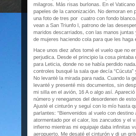
milagros. Más risas burlonas. En el Vaticano
papeles de la canonización. No demoran en 
una foto de tres por cuatro con fondo blanco
vean a San Triunfo l, patrono de las desespe
maridos descarriados, con las manos juntas 
de mujeres haciendo cola para que les haga e
Hace unos diez años tomé el vuelo que no era
perjudica. Desde el principio la cosa pintaba
para Leticia, donde no se había perdido nad
controles busqué la sala que decía “Cúcuta” 
No levanté la mirada para nada. Cuando la 
levanté y presenté mis documentos, sin desp
mi silla en el avión, 16 A o algo así. Apareci
número y renegamos del desordenen de estos
Ajusté el cinturón y seguí con lo mío hasta que
parlantes: “Bienvenidos al vuelo con destino 
atormentado por el calor, los zancudos y el 
infierno mientras mi equipaje daba infinitas v
aeropuerto. Me desaté el cinturón y di un gri