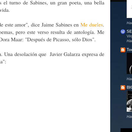
el turno de Sabines, un gran poeta, una bella
vida.
e este amor", dice Jaime Sabines en
Me dueles
.
Ha
emas, pero este verso resulta de antología. Me
SE
Vir
 Dora Maar: "Después de Picasso, sólo Dios".
Ha
To
. Una desolación que Javier Galarza expresa de
a":
Ha
BI
Ha