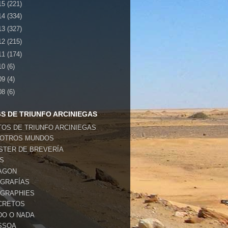
15
(221)
14
(334)
13
(327)
12
(215)
11
(174)
10
(6)
09
(4)
08
(6)
S DE TRIUNFO ARCINIEGAS
TOS DE TRIUNFO ARCINIEGAS
 OTROS MUNDOS
STER DE BREVERÍA
SS
AGON
OGRAFÍAS
OGRAPHIES
CRETOS
DO O NADA
SSOA