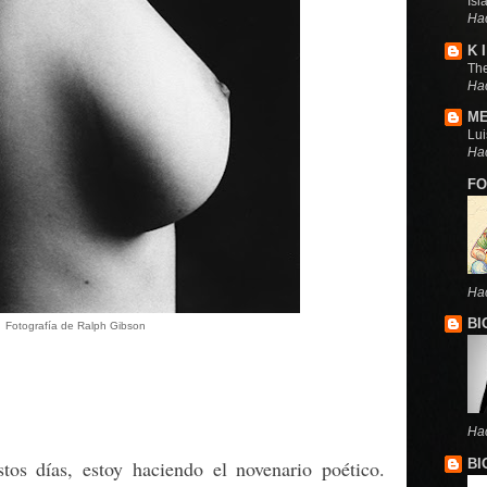
Isl
Hac
K 
Th
Ha
ME
Lui
Ha
FO
Ha
BI
Fotografía de Ralph Gibson
Ha
os días, estoy haciendo el novenario poético.
BI