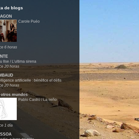
sta de blogs
RAGON
Carole Puéo
ce 6 horas
NTE
u Ilse / L’ultima sirena
ce 20 horas
MBAUD
elligence artificielle : bénéfice et défis
ce 20 horas
 otros mundos
Pablo Castro / La seño
e 1 día
ESSOA