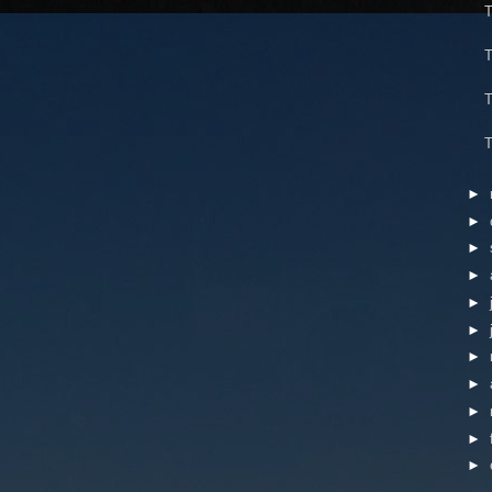
T
T
T
T
►
►
►
►
►
►
►
►
►
►
►