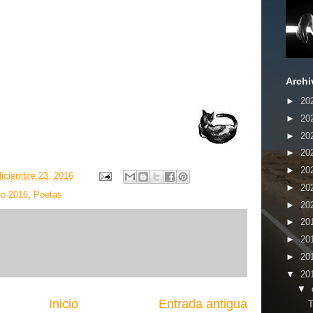
Archi
►
20
►
20
►
20
►
20
►
20
diciembre 23, 2016
►
20
io 2016
,
Poetas
►
20
►
20
►
20
►
20
▼
20
▼
Inicio
Entrada antigua
T