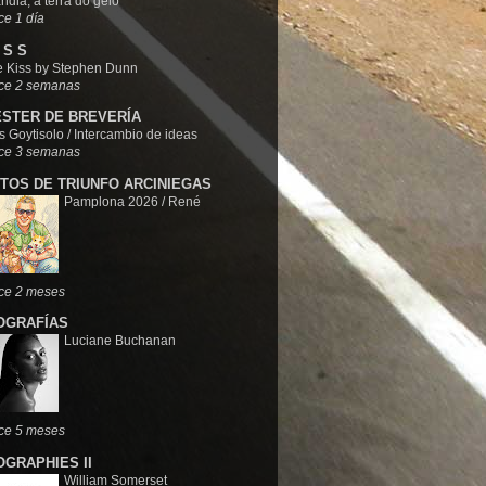
ândia, a terra do gelo
e 1 día
I S S
e Kiss by Stephen Dunn
ce 2 semanas
STER DE BREVERÍA
s Goytisolo / Intercambio de ideas
ce 3 semanas
TOS DE TRIUNFO ARCINIEGAS
Pamplona 2026 / René
ce 2 meses
OGRAFÍAS
Luciane Buchanan
ce 5 meses
OGRAPHIES II
William Somerset