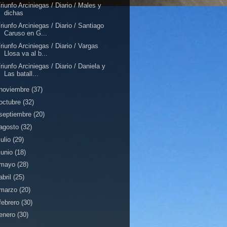
riunfo Arciniegas / Diario / Males y
dichas
riunfo Arciniegas / Diario / Santiago
Caruso en G...
riunfo Arciniegas / Diario / Vargas
Llosa va al b...
riunfo Arciniegas / Diario / Daniela y
Las batall...
noviembre
(37)
octubre
(32)
septiembre
(20)
agosto
(32)
julio
(29)
junio
(18)
mayo
(28)
abril
(25)
marzo
(20)
febrero
(30)
enero
(30)