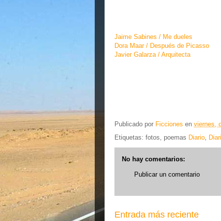
Jaime Sabines / Me dueles
Dora Maar / Después de Picasso
Javier Galarza / Arquitecta
Publicado por
Ficciones
en
viernes, 
Etiquetas: fotos, poemas
Diario
,
Diar
No hay comentarios:
Publicar un comentario
Entrada más reciente