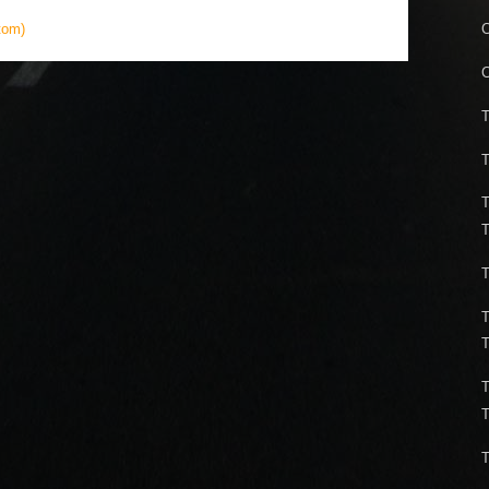
tom)
C
C
T
T
T
T
T
T
T
T
T
T