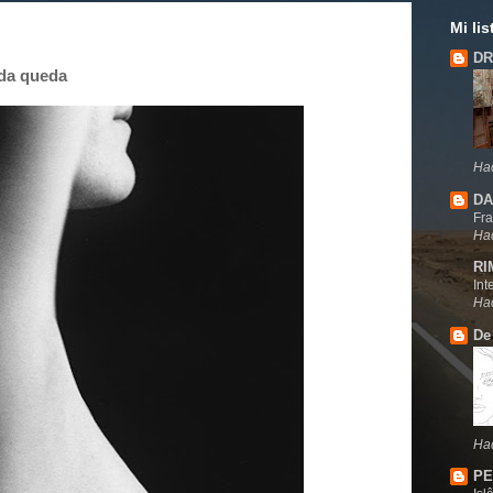
Mi li
D
ada queda
Ha
DA
Fra
Ha
RI
Int
Ha
De
Hac
P