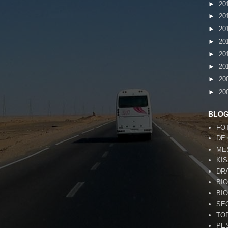
►
20
►
20
►
20
►
20
►
20
►
20
►
20
►
20
BLOG
FO
DE
ME
KI
DR
BI
BI
SE
TO
PE