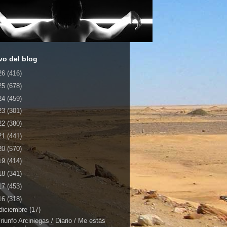
vo del blog
26
(416)
25
(678)
24
(459)
23
(301)
22
(380)
21
(441)
20
(570)
19
(414)
18
(341)
17
(453)
16
(318)
diciembre
(17)
riunfo Arciniegas / Diario / Me estás