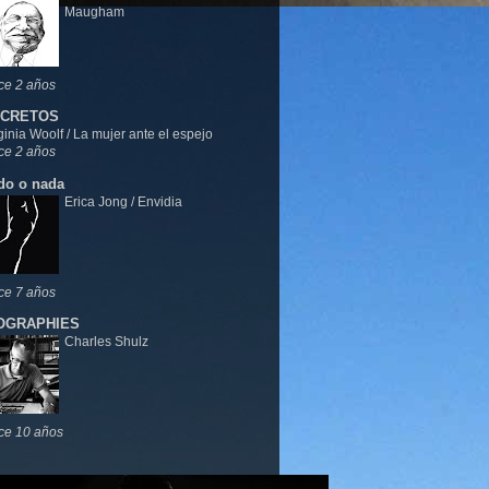
Maugham
ce 2 años
CRETOS
ginia Woolf / La mujer ante el espejo
ce 2 años
do o nada
Erica Jong / Envidia
ce 7 años
OGRAPHIES
Charles Shulz
ce 10 años