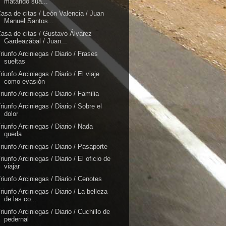
matando sua...
asa de citas / León Valencia / Juan
Manuel Santos...
asa de citas / Gustavo Álvarez
Gardeazábal / Juan...
riunfo Arciniegas / Diario / Frases
sueltas
riunfo Arciniegas / Diario / El viaje
como evasión
riunfo Arciniegas / Diario / Familia
riunfo Arciniegas / Diario / Sobre el
dolor
riunfo Arciniegas / Diario / Nada
queda
riunfo Arciniegas / Diario / Pasaporte
riunfo Arciniegas / Diario / El oficio de
viajar
riunfo Arciniegas / Diario / Cenotes
riunfo Arciniegas / Diario / La belleza
de las co...
riunfo Arciniegas / Diario / Cuchillo de
pedernal